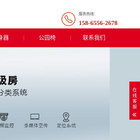
服务热线：
158-6556-2678
身器
公园椅
联系我们
在
线
客
服