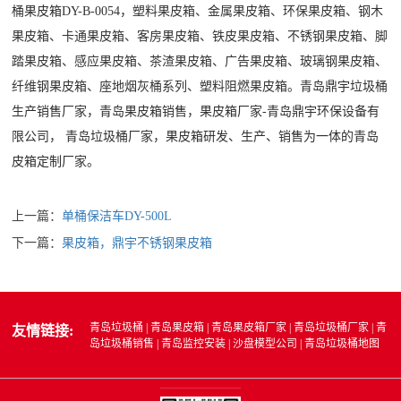
桶果皮箱DY-B-0054，
塑料果皮箱、金属果皮箱、环保果皮箱、钢木
果皮箱、卡通果皮箱、客房果皮箱、铁皮果皮箱、不锈钢果皮箱、脚
踏果皮箱、感应果皮箱、茶渣果皮箱、广告果皮箱、玻璃钢果皮箱、
纤维钢果皮箱、座地烟灰桶系列、塑料阻燃果皮箱。
青岛鼎宇垃圾桶
生产销售厂家，青岛果皮箱销售，果皮箱厂家-青岛鼎宇环保设备有
限公司，
青岛
垃圾桶厂家
，果皮箱研发、生产、销售为一体的青岛
皮箱定制厂家。
上一篇：
单桶保洁车DY-500L
下一篇：
果皮箱，鼎宇不锈钢果皮箱
青岛垃圾桶
|
青岛果皮箱
|
青岛果皮箱厂家
|
青岛垃圾桶厂家
|
青
友情链接:
岛垃圾桶销售
|
青岛监控安装
|
沙盘模型公司
|
青岛垃圾桶地图